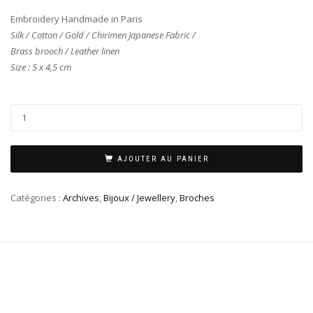
Embroidery Handmade in Paris
Silk / Cotton / Gold / Chirimen Japanese Fabric /
Brass brooch / Leather linen
Size : 5 x 4,5 cm
AJOUTER AU PANIER
Catégories :
Archives
,
Bijoux / Jewellery
,
Broches