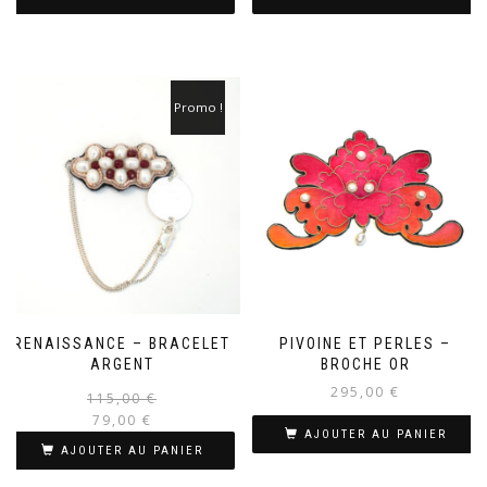
Promo !
RENAISSANCE – BRACELET
PIVOINE ET PERLES –
ARGENT
BROCHE OR
295,00
€
Le
Le
115,00
€
prix
prix
79,00
€
AJOUTER AU PANIER
initial
actuel
AJOUTER AU PANIER
était :
est :
115,00 €.
79,00 €.