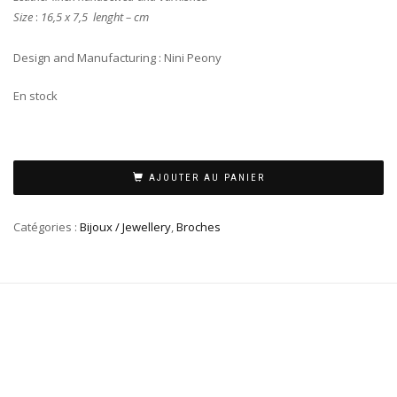
Size
:
16,5 x 7,5 lenght – cm
Design and Manufacturing : Nini Peony
En stock
AJOUTER AU PANIER
Catégories :
Bijoux / Jewellery
,
Broches