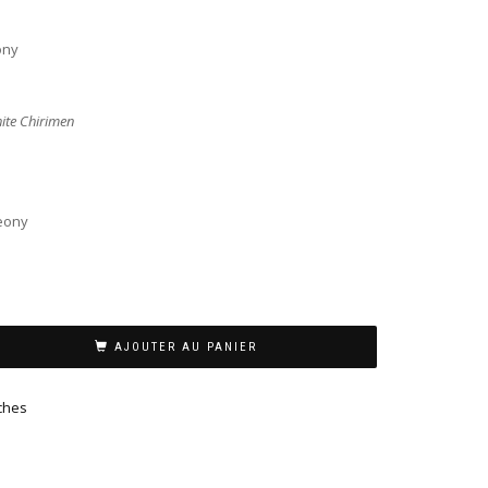
ony
hite Chirimen
Peony
AJOUTER AU PANIER
ches