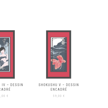
 V – DESSIN
SHOKUSHU VI – DESSIN
SHOKUS
CADRÉ
ENCADRÉ
S
9,00
€
59,00
€