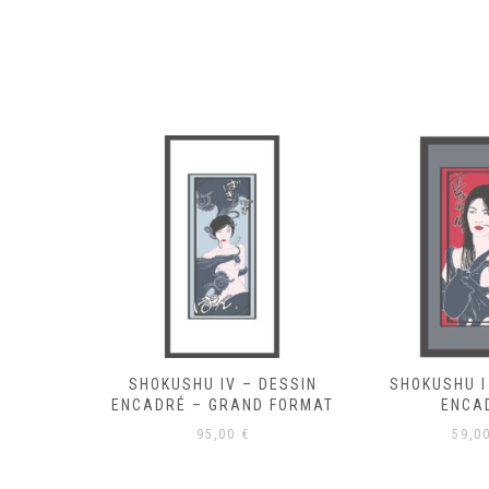
 DESSIN
SHOKUSHU I – DESSIN
SHOKUSHU II
D FORMAT
ENCADRÉ
ENCA
59,00
€
59,0