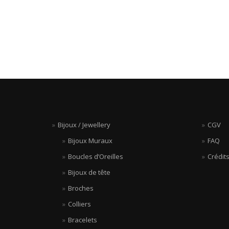
Bijoux / Jewellery
CGV
Bijoux Muraux
FAQ
Boucles d’Oreilles
Crédit
Bijoux de tête
Broches
Colliers
Bracelets