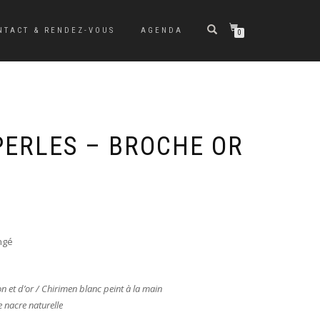
NTACT & RENDEZ-VOUS
AGENDA
0
PERLES – BROCHE OR
ngé
ton et d’or / Chirimen blanc peint à la main
 nacre naturelle