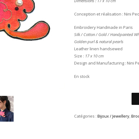
Dimensions : 17 x 10 cm
Conception et réalisation : Nini Pe
Embroidery Handmade in Paris
Silk / Cotton / Gold / Handpainted W
Golden purl & natural pearls
Leather linen handsewed
Size :
17 x 10 cm
Design and Manufacturing : Nini 
En stock
Catégories :
Bijoux / Jewellery
,
Bro