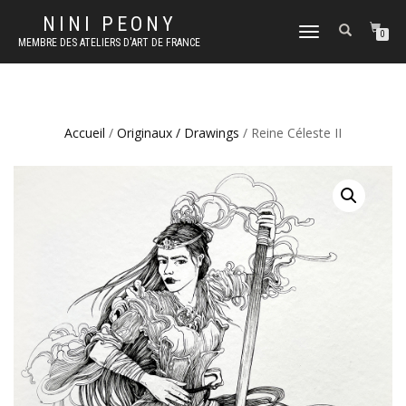
NINI PEONY
DÉPLIER
0
MEMBRE DES ATELIERS D'ART DE FRANCE
LA
NAVIGATION
Accueil
/
Originaux / Drawings
/ Reine Céleste II