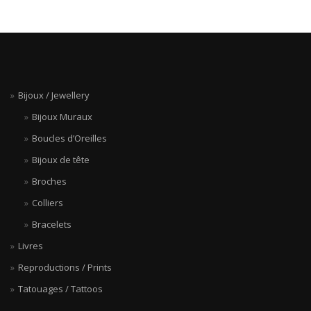
Bijoux / Jewellery
Bijoux Muraux
Boucles d’Oreilles
Bijoux de tête
Broches
Colliers
Bracelets
Livres
Reproductions / Prints
Tatouages / Tattoos