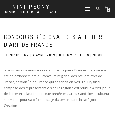
NINI PEONY
DÉPLIER
0
MEMBRE DES ATELIERS D'ART DE FRANCE
LA
NAVIGATION
CONCOURS RÉGIONAL DES ATELIERS
D’ART DE FRANCE
PAR
NINIPEONY
|
4 AVRIL 2019
|
0 COMMENTAIRES
|
NEWS
Je suis ravie de vous annoncer que ma pièce Pivoine Imaginaire a
été sélectionnée lors du concours régional des Ateliers d’Art de
France, section Île-de-France qui se tenait en Avril. Le Jury final
composé des représentant.e.s de la région s’est réuni le 4 Avril pour
délibérer et le lauréat de cette année est Gilles Candelier, sculpteur
sur métal, pour sa pièce Tissage du temps dans la catégorie
Création