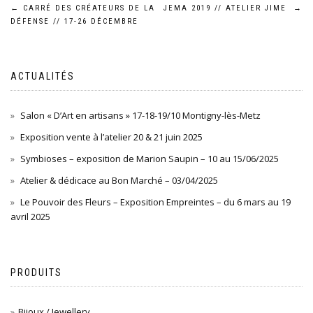
Navigation
←
CARRÉ DES CRÉATEURS DE LA
JEMA 2019 // ATELIER JIME
→
DÉFENSE // 17-26 DÉCEMBRE
de
l’article
ACTUALITÉS
Salon « D’Art en artisans » 17-18-19/10 Montigny-lès-Metz
Exposition vente à l’atelier 20 & 21 juin 2025
Symbioses – exposition de Marion Saupin – 10 au 15/06/2025
Atelier & dédicace au Bon Marché – 03/04/2025
Le Pouvoir des Fleurs – Exposition Empreintes – du 6 mars au 19
avril 2025
PRODUITS
Bijoux / Jewellery