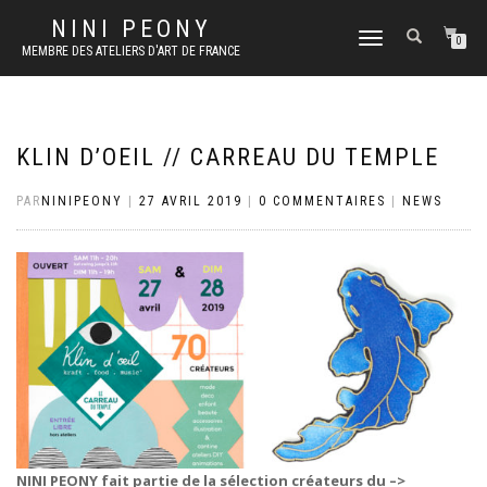
NINI PEONY
DÉPLIER
0
MEMBRE DES ATELIERS D'ART DE FRANCE
LA
NAVIGATION
KLIN D’OEIL // CARREAU DU TEMPLE
PAR
NINIPEONY
|
27 AVRIL 2019
|
0 COMMENTAIRES
|
NEWS
NINI PEONY fait partie de la sélection créateurs du –>