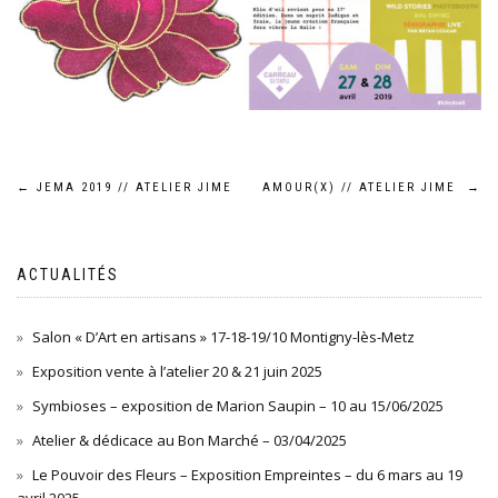
Navigation
←
JEMA 2019 // ATELIER JIME
AMOUR(X) // ATELIER JIME
→
de
ACTUALITÉS
l’article
Salon « D’Art en artisans » 17-18-19/10 Montigny-lès-Metz
Exposition vente à l’atelier 20 & 21 juin 2025
Symbioses – exposition de Marion Saupin – 10 au 15/06/2025
Atelier & dédicace au Bon Marché – 03/04/2025
Le Pouvoir des Fleurs – Exposition Empreintes – du 6 mars au 19
avril 2025