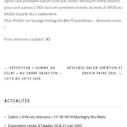
Après une première saison sold out, venez découvrir notre univers
pour une saison 2. RDV tous les premiers mardis du mois à 19h30 au
Kibélé à partir du 3 septembre.
Plus d’infos sur la page Instagram @le.flow.plateau – abonnez-vous
!
Pour réserver sa place :
ICI
Navigation
←
EXPOSITION « COMME UN
DÉDICACE SALON CRÉATION ET
ÉCLAT » AU CARRÉ SAINT-CYR –
SAVOIR FAIRE 2024
→
de
16/10 AU 29/12 2024
l’article
ACTUALITÉS
Salon « D’Art en artisans » 17-18-19/10 Montigny-lès-Metz
Exposition vente à l’atelier 20 & 21 juin 2025