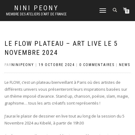
NINI PEONY
DÉPLIER
0
MEMBRE DES ATELIERS D'ART DE FRANCE
LA
NAVIGATION
LE FLOW PLATEAU – ART LIVE LE 5
NOVEMBRE 2024
PAR
NINIPEONY
|
19 OCTOBRE 2024
|
0 COMMENTAIRES
|
NEWS
Le FLOW, c’est un plateau bienveillant à Paris où des artistes de
différents univers vous présenteront leurs inspirations basées sur
un thème imposé d’avance. Stand up, chanson, poésie, slam, magie,
graphisme… tous les arts créatifs sont représentés !
J’aurai le plaisir de dessiner en live tout au long de la session du 5
Novembre 2024 au Kibelé, à partir de 19h30