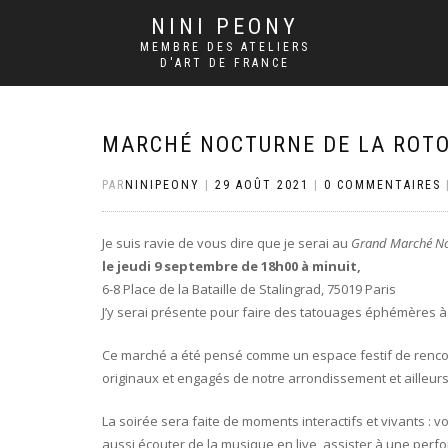
NINI PEONY
MEMBRE DES ATELIERS
D'ART DE FRANCE
MARCHÉ NOCTURNE DE LA ROTO
PAR
NINIPEONY
|
29 AOÛT 2021
|
0 COMMENTAIRES
Je suis ravie de vous dire que je serai au
Grand Marché No
le jeudi 9 septembre de 18h00 à minuit,
6-8 Place de la Bataille de Stalingrad, 75019 Paris
J’y serai présente pour faire des tatouages éphémères à
Ce marché a été pensé comme un espace festif de rencon
originaux et engagés de notre arrondissement et ailleurs
La soirée sera faite de moments interactifs et vivants :
aussi écouter de la musique en live, assister à une perf