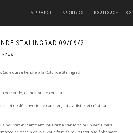
À PROPOS
ARCHIVES
BOUTIQUE
CO
NDE STALINGRAD 09/09/21
|
NEWS
cturne
qui se tiendra à la Rotonde Stalingrad
 la demande, en noir ou en couleurs
tre et de découverte de commerçants, artistes et créateurs
.
 vous pourrez évidemment vous restaurer et boire un verre mais
ormance de dessin en live, vous faire faire un tatouage éphémère