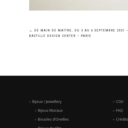
Navigation
←
DE MAIN DE MAÎTRE, DU 3 AU 6 SEPTEMBRE 2021 
BASTILLE DESIGN CENTER – PARIS
de
l’article
Bijoux / Jewellery
CGV
Bijoux Muraux
FAQ
Boucles d’Oreilles
Crédit