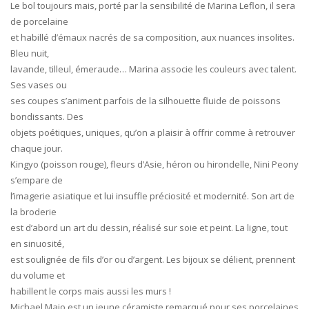
Le bol toujours mais, porté par la sensibilité de Marina Leflon, il sera
de porcelaine
et habillé d’émaux nacrés de sa composition, aux nuances insolites.
Bleu nuit,
lavande, tilleul, émeraude… Marina associe les couleurs avec talent.
Ses vases ou
ses coupes s’animent parfois de la silhouette fluide de poissons
bondissants. Des
objets poétiques, uniques, qu’on a plaisir à offrir comme à retrouver
chaque jour.
Kingyo (poisson rouge), fleurs d’Asie, héron ou hirondelle, Nini Peony
s’empare de
l’imagerie asiatique et lui insuffle préciosité et modernité. Son art de
la broderie
est d’abord un art du dessin, réalisé sur soie et peint. La ligne, tout
en sinuosité,
est soulignée de fils d’or ou d’argent. Les bijoux se délient, prennent
du volume et
habillent le corps mais aussi les murs !
Michael Maio est un jeune céramiste remarqué pour ses porcelaines