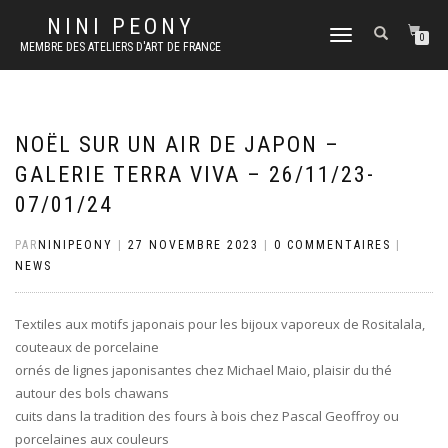
NINI PEONY
DÉPLIER
0
MEMBRE DES ATELIERS D'ART DE FRANCE
LA
NAVIGATION
NOËL SUR UN AIR DE JAPON –
GALERIE TERRA VIVA – 26/11/23-
07/01/24
PAR
NINIPEONY
|
27 NOVEMBRE 2023
|
0 COMMENTAIRES
|
NEWS
Textiles aux motifs japonais pour les bijoux vaporeux de Rositalala,
couteaux de porcelaine
ornés de lignes japonisantes chez Michael Maio, plaisir du thé
autour des bols chawans
cuits dans la tradition des fours à bois chez Pascal Geoffroy ou
porcelaines aux couleurs