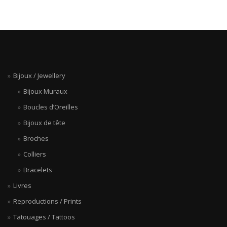
Bijoux / Jewellery
Bijoux Muraux
Boucles d’Oreilles
Bijoux de tête
Broches
Colliers
Bracelets
Livres
Reproductions / Prints
Tatouages / Tattoos