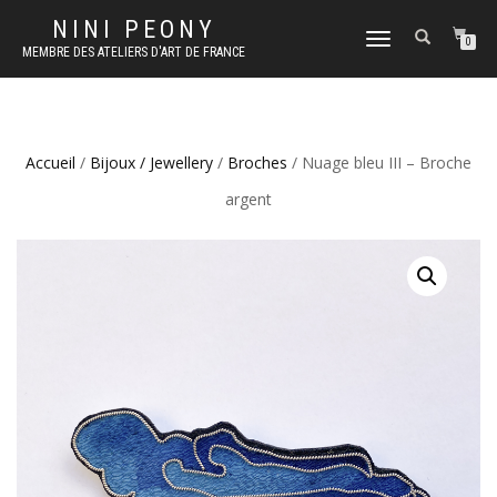
NINI PEONY
DÉPLIER
0
MEMBRE DES ATELIERS D'ART DE FRANCE
LA
NAVIGATION
Accueil
/
Bijoux / Jewellery
/
Broches
/ Nuage bleu III – Broche
argent