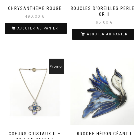
CHRYSANTHEME ROUGE
BOUCLES D’OREILLES PERLES
OR II
490,00
€
95,00
€
AJOUTER AU PANIER
AJOUTER AU PANIER
Promo !
COEURS CRISTAUX II –
BROCHE HÉRON GÉANT I