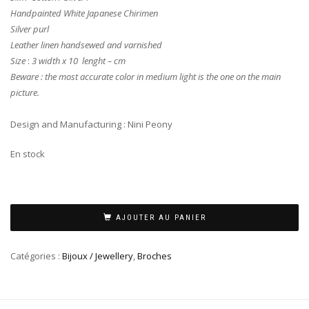
Handpainted White Japanese Chirimen
Silver purl
Leather linen handsewed and varnished
Size
:
3 width x 10 lenght – cm
Beware : the most accurate color in medium light is the one on the main
picture.
Design and Manufacturing : Nini Peony
En stock
AJOUTER AU PANIER
Catégories :
Bijoux / Jewellery
,
Broches