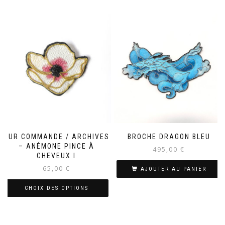
SUR COMMANDE / ARCHIVES
BROCHE DRAGON BLEU
– ANÉMONE PINCE À
495,00
€
CHEVEUX I
65,00
€
AJOUTER AU PANIER
CHOIX DES OPTIONS
Ce
produit