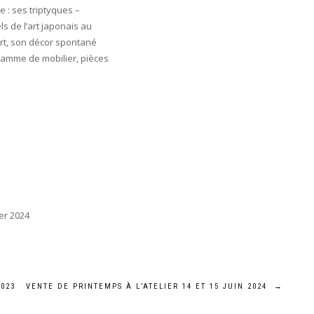
 : ses triptyques –
s de l’art japonais au
art, son décor spontané
gamme de mobilier, pièces
er 2024
2023
VENTE DE PRINTEMPS À L’ATELIER 14 ET 15 JUIN 2024
→