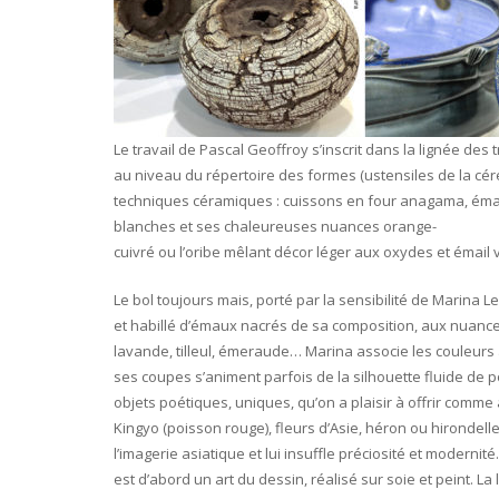
Le travail de Pascal Geoffroy s’inscrit dans la lignée des 
au niveau du répertoire des formes (ustensiles de la cé
techniques céramiques : cuissons en four anagama, éma
blanches et ses chaleureuses nuances orange-
cuivré ou l’oribe mêlant décor léger aux oxydes et émail 
Le bol toujours mais, porté par la sensibilité de Marina Le
et habillé d’émaux nacrés de sa composition, aux nuances 
lavande, tilleul, émeraude… Marina associe les couleurs 
ses coupes s’animent parfois de la silhouette fluide de
objets poétiques, uniques, qu’on a plaisir à offrir comme
Kingyo (poisson rouge), fleurs d’Asie, héron ou hirondell
l’imagerie asiatique et lui insuffle préciosité et modernité
est d’abord un art du dessin, réalisé sur soie et peint. La 