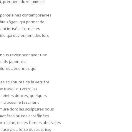
ent, prennent du volume et
 porcelaines contemporaines
dite zôgan, qui permet de
nt incisée, il orne ses
ine qui deviennent dès lors
la nous reviennent avec une
otifs japonais !
lptures aériennes qui
des sculptures de la verrière
on travail du verre au
s teintes douces, quelques
n microcosme fascinant.
amura dont les sculptures nous
matières brutes et raffinées
orcelaine, et ses formes abstraites
 face à sa force destructrice.