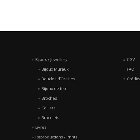
de
l’article
Bijoux / Jewellery
CGV
Bijoux Muraux
FAQ
Boucles d’Oreilles
Crédit
Bijoux de tête
Broches
Colliers
Bracelets
Livres
Reproductions / Prints