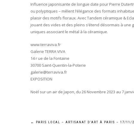
Influence japonisante de longue date pour Pierre Dutertre
ou polyptiques – mêlent l’élégance des formats inhabituel
plaisir des motifs floraux. Avec Tandem céramique & Ecl
jouant des vides et des pleins s’étend désormais à une 
uniques associant le métal à la céramique.
www.terraviva.fr
Galerie TERRA VIVA
14 r ue de la Fontaine
30700 Saint-Quentin-la-Poterie
galerie@terraviva.fr
EXPOSITION
Noël sur un air de Japon, du 26 Novembre 2023 au 7 janvi
Navigation
←
PARIS LOCAL – ARTISANAT D’ART À PARIS – 17/11/