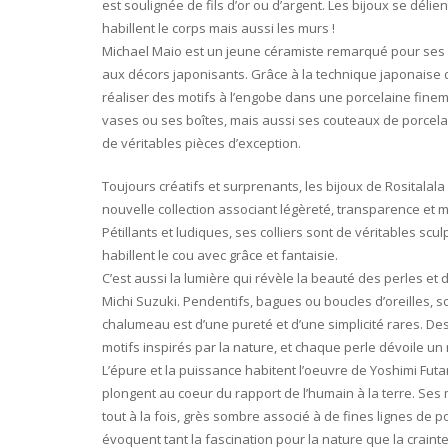
est soulignée de fils d’or ou d’argent. Les bijoux se déli
habillent le corps mais aussi les murs !
Michael Maio est un jeune céramiste remarqué pour ses
aux décors japonisants. Grâce à la technique japonaise 
réaliser des motifs à l’engobe dans une porcelaine fineme
vases ou ses boîtes, mais aussi ses couteaux de porcela
de véritables pièces d’exception.
Toujours créatifs et surprenants, les bijoux de Rositala
nouvelle collection associant légèreté, transparence et m
Pétillants et ludiques, ses colliers sont de véritables scu
habillent le cou avec grâce et fantaisie.
C’est aussi la lumière qui révèle la beauté des perles et 
Michi Suzuki. Pendentifs, bagues ou boucles d’oreilles, s
chalumeau est d’une pureté et d’une simplicité rares. De
motifs inspirés par la nature, et chaque perle dévoile u
L’épure et la puissance habitent l’oeuvre de Yoshimi Fut
plongent au coeur du rapport de l’humain à la terre. Ses 
tout à la fois, grès sombre associé à de fines lignes de p
évoquent tant la fascination pour la nature que la crainte