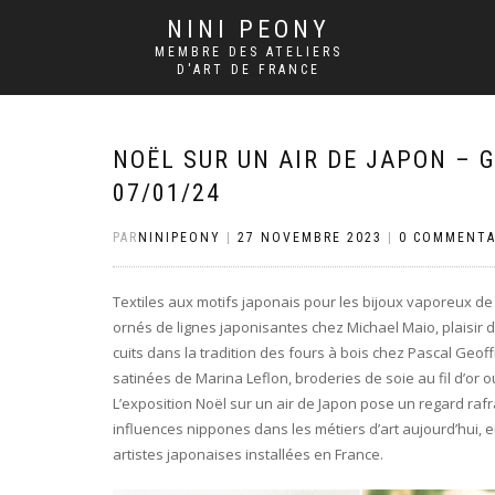
NINI PEONY
MEMBRE DES ATELIERS
D'ART DE FRANCE
NOËL SUR UN AIR DE JAPON – G
07/01/24
PAR
NINIPEONY
|
27 NOVEMBRE 2023
|
0 COMMENTA
Textiles aux motifs japonais pour les bijoux vaporeux de
ornés de lignes japonisantes chez Michael Maio, plaisir
cuits dans la tradition des fours à bois chez Pascal Geo
satinées de Marina Leflon, broderies de soie au fil d’or 
L’exposition Noël sur un air de Japon pose un regard rafr
influences nippones dans les métiers d’art aujourd’hui, 
artistes japonaises installées en France.