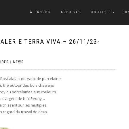
À PROPOS
ARCHIVES
BOUTIQUE
CO
ALERIE TERRA VIVA – 26/11/23-
IRES
|
NEWS
 Rositalala, couteaux de porcelaine
 du thé autour des bols chawans
ffroy ou porcelaines aux couleurs
ou d’argent de Nini Peony…
aîchissant sur les multiples
en regard du travail de deux