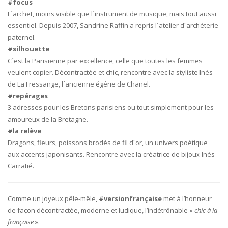
#focus
L´archet, moins visible que l´instrument de musique, mais tout aussi
essentiel. Depuis 2007, Sandrine Raffin a repris l´atelier d´archèterie
paternel.
#silhouette
C´est la Parisienne par excellence, celle que toutes les femmes
veulent copier. Décontractée et chic, rencontre avec la styliste Inès
de La Fressange, l´ancienne égérie de Chanel.
#repérages
3 adresses pour les Bretons parisiens ou tout simplement pour les
amoureux de la Bretagne.
#la relève
Dragons, fleurs, poissons brodés de fil d´or, un univers poétique
aux accents japonisants. Rencontre avec la créatrice de bijoux Inès
Carratié.
Comme un joyeux pêle-mêle,
#versionfrançaise
met à l’honneur
de façon décontractée, moderne et ludique, l’indétrônable «
chic à la
française
».